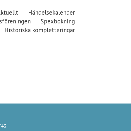
ktuellt
Händelsekalender
föreningen
Spexbokning
Historiska kompletteringar
743