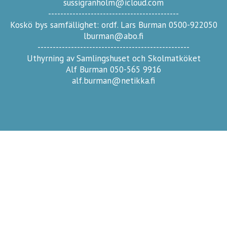
sussigranholm@icloud.com
-------------------------------------------
Koskö bys samfällighet: ordf. Lars Burman 0500-922050
lburman@abo.fi
--------------------------------------------------
Uthyrning av Samlingshuset och Skolmatköket
Alf Burman 050-565 9916
alf.burman@netikka.fi