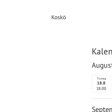
Koskö
Koskö
Kale
Augus
Tisdag
18.8
18:00
Septe