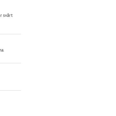
r svårt
na.