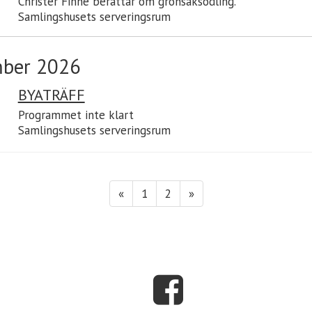
Christer Finne berättar om grönsaksodling.
Samlingshusets serveringsrum
ber 2026
BYATRÄFF
Programmet inte klart
Samlingshusets serveringsrum
«
1
2
»