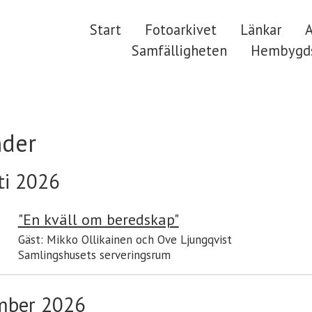
Start
Fotoarkivet
Länkar
A
Samfälligheten
Hembygds
nder
ti 2026
"En kväll om beredskap"
Gäst: Mikko Ollikainen och Ove Ljungqvist
Samlingshusets serveringsrum
mber 2026