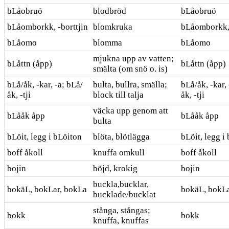
bLåobruö
blodbröd
bLåobruö
bLåomborkk, -borttjin
blomkruka
bLåomborkk, 
bLåomo
blomma
bLåomo
mjukna upp av vatten;
bLåttn (åpp)
bLåttn (åpp)
smälta (om snö o. is)
bLå/åk, -kar, -a; bLå/
bulta, bullra, smälla;
bLå/åk, -kar,
åk, -tji
block till talja
åk, -tji
väcka upp genom att
bLååk åpp
bLååk åpp
bulta
bLöit, legg i bLöiton
blöta, blötlägga
bLöit, legg i
boff åkoll
knuffa omkull
boff åkoll
bojin
böjd, krokig
bojin
buckla,bucklar,
bokäL, bokLar, bokLa
bokäL, bokLa
bucklade/bucklat
stånga, stångas;
bokk
bokk
knuffa, knuffas