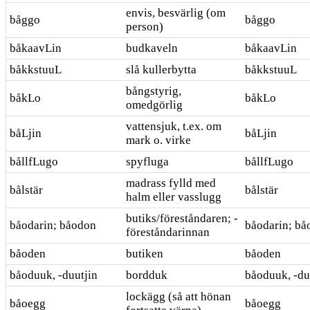
envis, besvärlig (om
båggo
båggo
person)
båkaavLin
budkaveln
båkaavLin
båkkstuuL
slå kullerbytta
båkkstuuL
bångstyrig,
båkLo
båkLo
omedgörlig
vattensjuk, t.ex. om
båLjin
båLjin
mark o. virke
bållfLugo
spyfluga
bållfLugo
madrass fylld med
bålstär
bålstär
halm eller vasslugg
butiks/föreståndaren; -
båodarin; båodon
båodarin; bå
föreståndarinnan
båoden
butiken
båoden
båoduuk, -duutjin
bordduk
båoduuk, -du
lockägg (så att hönan
båoegg
båoegg