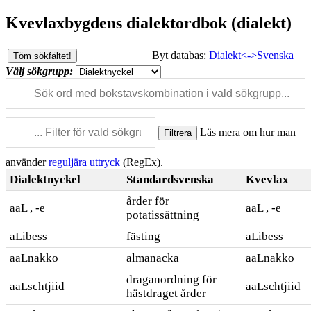
Kvevlaxbygdens dialektordbok (dialekt)
Byt databas:
Dialekt<->Svenska
Töm sökfältet!
Välj sökgrupp:
Läs mera om hur man
Filtrera
använder
reguljära uttryck
(RegEx).
Dialektnyckel
Standardsvenska
Kvevlax
årder för
aaL , -e
aaL , -e
potatissättning
aLibess
fästing
aLibess
aaLnakko
almanacka
aaLnakko
draganordning för
aaLschtjiid
aaLschtjiid
hästdraget årder