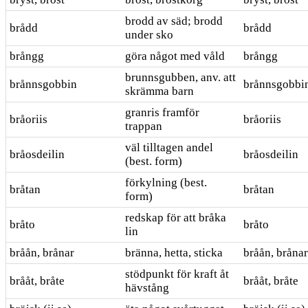
brodd av säd; brodd
brådd
brådd
under sko
brångg
göra något med våld
brångg
brunnsgubben, anv. att
brånnsgobbin
brånnsgobbi
skrämma barn
granris framför
bråoriis
bråoriis
trappan
väl tilltagen andel
bråosdeilin
bråosdeilin
(best. form)
förkylning (best.
bråtan
bråtan
form)
redskap för att bråka
bråto
bråto
lin
bråån, brånar
bränna, hetta, sticka
bråån, brånar
stödpunkt för kraft åt
brååt, bråte
brååt, bråte
hävstång