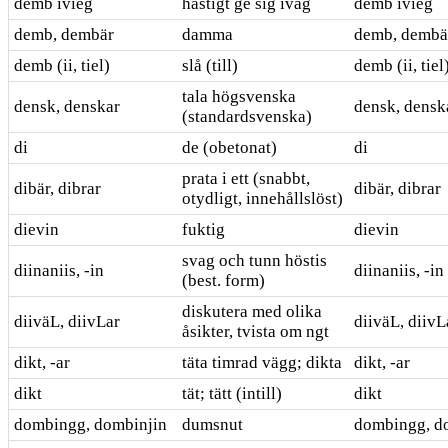
demb ivieg
hastigt ge sig iväg
demb ivieg
demb, dembär
damma
demb, dembä
demb (ii, tiel)
slå (till)
demb (ii, tiel
tala högsvenska
densk, denskar
densk, densk
(standardsvenska)
di
de (obetonat)
di
prata i ett (snabbt,
dibär, dibrar
dibär, dibrar
otydligt, innehållslöst)
dievin
fuktig
dievin
svag och tunn höstis
diinaniis, -in
diinaniis, -in
(best. form)
diskutera med olika
diiväL, diivLar
diiväL, diivL
åsikter, tvista om ngt
dikt, -ar
täta timrad vägg; dikta
dikt, -ar
dikt
tät; tätt (intill)
dikt
dombingg, dombinjin
dumsnut
dombingg, d