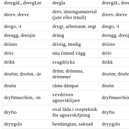
dreegäL, dreegLar
dregla
dreegäL, dre
drev, tätningsmaterial
dreev, dreve
dreev, dreve
(jute eller träull)
drego, -t
drygt, arbetsamt, segt
drego, -t
drengg, drenjin
dräng
drengg, dren
driisto
dristig, modig
driisto
driiv
täta timrad vägg
driiv
drikk
svagdricka
drikk
dröm; drömma,
druöm; druöm, -är
druöm; druöm
drömmer
druön
råma dämpat
druön
vevdriven
dryftmaschiin, -in
dryftmaschiin
agnavsklijare
oval låda i svepteknik
dryfto
dryfto
för agnavskiljning
dryygslo
hemlängtan, saknad
dryygslo