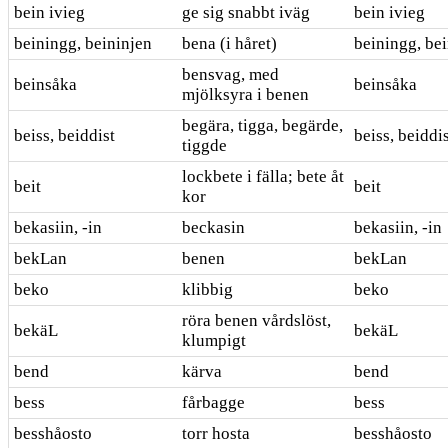
bein ivieg
ge sig snabbt iväg
bein ivieg
beiningg, beininjen
bena (i håret)
beiningg, be
bensvag, med
beinsåka
beinsåka
mjölksyra i benen
begära, tigga, begärde,
beiss, beiddist
beiss, beiddi
tiggde
lockbete i fälla; bete åt
beit
beit
kor
bekasiin, -in
beckasin
bekasiin, -in
bekLan
benen
bekLan
beko
klibbig
beko
röra benen vårdslöst,
bekäL
bekäL
klumpigt
bend
kärva
bend
bess
fårbagge
bess
besshåosto
torr hosta
besshåosto