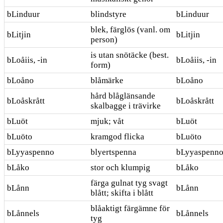
bLinduur
blindstyre
bLinduur
blek, färglös (vanl. om
bLitjin
bLitjin
person)
is utan snötäcke (best.
bLoåiis, -in
bLoåiis, -in
form)
bLoåno
blåmärke
bLoåno
hård blåglänsande
bLoåskrått
bLoåskrått
skalbagge i trävirke
bLuöt
mjuk; våt
bLuöt
bLuöto
kramgod flicka
bLuöto
bLyyaspenno
blyertspenna
bLyyaspenn
bLåko
stor och klumpig
bLåko
färga gulnat tyg svagt
bLånn
bLånn
blått; skifta i blått
blåaktigt färgämne för
bLånnels
bLånnels
tyg