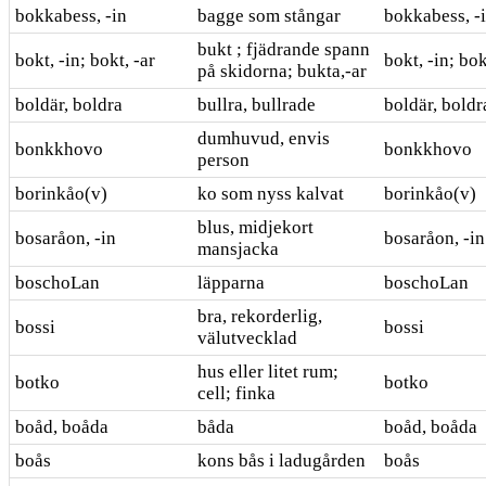
bokkabess, -in
bagge som stångar
bokkabess, -
bukt ; fjädrande spann
bokt, -in; bokt, -ar
bokt, -in; bok
på skidorna; bukta,-ar
boldär, boldra
bullra, bullrade
boldär, boldr
dumhuvud, envis
bonkkhovo
bonkkhovo
person
borinkåo(v)
ko som nyss kalvat
borinkåo(v)
blus, midjekort
bosaråon, -in
bosaråon, -in
mansjacka
boschoLan
läpparna
boschoLan
bra, rekorderlig,
bossi
bossi
välutvecklad
hus eller litet rum;
botko
botko
cell; finka
boåd, boåda
båda
boåd, boåda
boås
kons bås i ladugården
boås