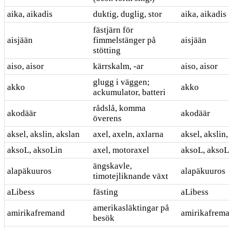
aika, aikadis
duktig, duglig, stor
aika, aikadis
fästjärn för
aisjään
fimmelstänger på
aisjään
stötting
aiso, aisor
kärrskalm, -ar
aiso, aisor
glugg i väggen;
akko
akko
ackumulator, batteri
rådslå, komma
akodäär
akodäär
överens
aksel, akslin, akslan
axel, axeln, axlarna
aksel, akslin
aksoL, aksoLin
axel, motoraxel
aksoL, aksoL
ängskavle,
alapäkuuros
alapäkuuros
timotejliknande växt
aLibess
fästing
aLibess
amerikasläktingar på
amirikafremand
amirikafrem
besök