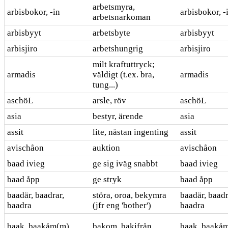
arbetsmyra,
arbisbokor, -in
arbisbokor, -
arbetsnarkoman
arbisbyyt
arbetsbyte
arbisbyyt
arbisjiro
arbetshungrig
arbisjiro
milt kraftuttryck;
armadis
väldigt (t.ex. bra,
armadis
tung...)
aschöL
arsle, röv
aschöL
asia
bestyr, ärende
asia
assit
lite, nästan ingenting
assit
avischåon
auktion
avischåon
baad ivieg
ge sig iväg snabbt
baad ivieg
baad åpp
ge stryk
baad åpp
baadär, baadrar,
störa, oroa, bekymra
baadär, baadr
baadra
(jfr eng 'bother')
baadra
baak, baakåm(m)
bakom, bakifrån
baak, baakå