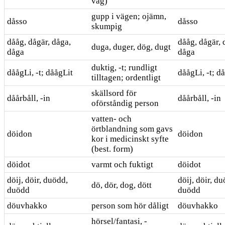
väg)
gupp i vägen; ojämn,
dåsso
dåsso
skumpig
dååg, dågär, dåga,
dååg, dågär, 
duga, duger, dög, dugt
dåga
dåga
duktig, -t; rundligt
dåågLi, -t; dåågLit
dåågLi, -t; d
tilltagen; ordentligt
skällsord för
dåårbåll, -in
dåårbåll, -in
oförståndig person
vatten- och
örtblandning som gavs
döidon
döidon
kor i medicinskt syfte
(best. form)
döidot
varmt och fuktigt
döidot
döij, döir, duödd,
döij, döir, d
dö, dör, dog, dött
duödd
duödd
döuvhakko
person som hör dåligt
döuvhakko
hörsel/fantasi, -