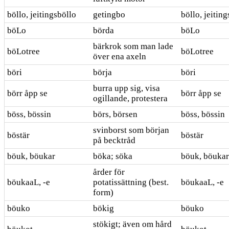
böllo, jeitingsböllo
getingbo
böllo, jeitin
böLo
börda
böLo
bärkrok som man lade
böLotree
böLotree
över ena axeln
böri
börja
böri
burra upp sig, visa
börr åpp se
börr åpp se
ogillande, protestera
böss, bössin
börs, börsen
böss, bössin
svinborst som början
böstär
böstär
på becktråd
böuk, böukar
böka; söka
böuk, böukar
årder för
böukaaL, -e
potatissättning (best.
böukaaL, -e
form)
böuko
bökig
böuko
stökigt; även om hård