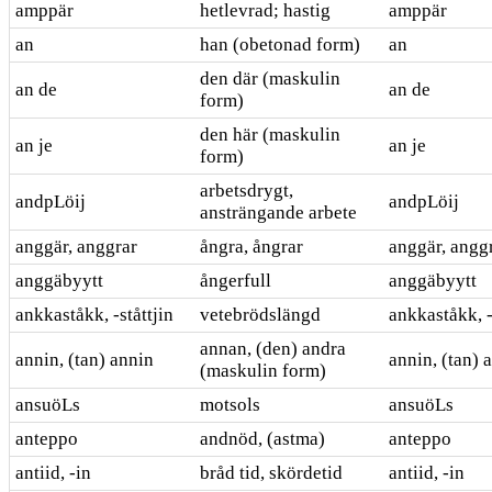
amppär
hetlevrad; hastig
amppär
an
han (obetonad form)
an
den där (maskulin
an de
an de
form)
den här (maskulin
an je
an je
form)
arbetsdrygt,
andpLöij
andpLöij
ansträngande arbete
anggär, anggrar
ångra, ångrar
anggär, angg
anggäbyytt
ångerfull
anggäbyytt
ankkaståkk, -ståttjin
vetebrödslängd
ankkaståkk, -
annan, (den) andra
annin, (tan) annin
annin, (tan) 
(maskulin form)
ansuöLs
motsols
ansuöLs
anteppo
andnöd, (astma)
anteppo
antiid, -in
bråd tid, skördetid
antiid, -in