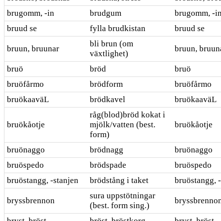
brugomm, -in
brudgum
brugomm, -i
bruud se
fylla brudkistan
bruud se
bli brun (om
bruun, bruunar
bruun, bruun
växtlighet)
bruö
bröd
bruö
bruöfårmo
brödform
bruöfårmo
bruökaaväL
brödkavel
bruökaaväL
råg(blod)bröd kokat i
bruökåotje
mjölk/vatten (best.
bruökåotje
form)
bruönaggo
brödnagg
bruönaggo
bruöspedo
brödspade
bruöspedo
bruöstangg, -stanjen
brödstång i taket
bruöstangg, 
sura uppstötningar
bryssbrennon
bryssbrenno
(best. form sing.)
bryst, bröst
bröst, bröstkorg
bryst, bröst