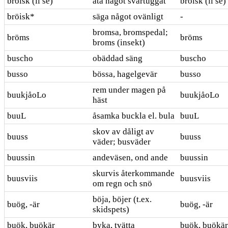
bröisk (ii se)
äta något svårtuggat
bröisk (ii se)
bröisk*
säga något ovänligt
-
bromsa, bromspedal;
bröms
bröms
broms (insekt)
buscho
obäddad säng
buscho
busso
bössa, hagelgevär
busso
rem under magen på
buukjåoLo
buukjåoLo
häst
buuL
åsamka buckla el. bula
buuL
skov av dåligt av
buuss
buuss
väder; busväder
buussin
andeväsen, ond ande
buussin
skurvis återkommande
buusviis
buusviis
om regn och snö
böja, böjer (t.ex.
buög, -är
buög, -är
skidspets)
buök, buökär
byka, tvätta
buök, buökär