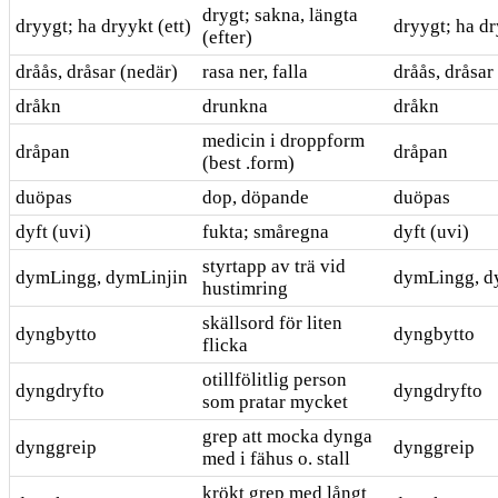
drygt; sakna, längta
dryygt; ha dryykt (ett)
dryygt; ha dr
(efter)
dråås, dråsar (nedär)
rasa ner, falla
dråås, dråsar
dråkn
drunkna
dråkn
medicin i droppform
dråpan
dråpan
(best .form)
duöpas
dop, döpande
duöpas
dyft (uvi)
fukta; småregna
dyft (uvi)
styrtapp av trä vid
dymLingg, dymLinjin
dymLingg, d
hustimring
skällsord för liten
dyngbytto
dyngbytto
flicka
otillfölitlig person
dyngdryfto
dyngdryfto
som pratar mycket
grep att mocka dynga
dynggreip
dynggreip
med i fähus o. stall
krökt grep med långt