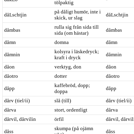
tölpaktig
på dåligt humör, inte i
dåLschtjin
dåLschtjin
skick, ur slag
rulla sig från sida till
dåmbas
dåmbas
sida (om hästar)
dåmn
domna
dåmn
kolsyra i läskedryck;
dåmnin
dåmnin
kraft i dryck
dåon
verktyg, don
dåon
dåotro
dotter
dåotro
kaffebröd, dopp;
dåpp
dåpp
doppa
dårv (tiel/ii)
slå (till)
dårv (tiel/ii)
dårva
stort, ordentligt
dårva
dårvil, dårvilin
örfil
dårvil, dårvil
skumpa (på ojämn
dåss
dåss