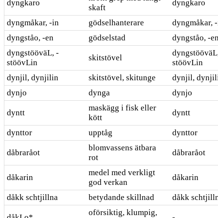
dyngkaro
dyngkaro
skaft
dyngmåkar, -in
gödselhanterare
dyngmåkar, -
dyngståo, -en
gödselstad
dyngståo, -e
dyngstööväL, -
dyngstööväL,
skitstövel
stöövLin
stöövLin
dynjil, dynjilin
skitstövel, skitunge
dynjil, dynjil
dynjo
dynga
dynjo
maskägg i fisk eller
dyntt
dyntt
kött
dynttor
upptåg
dynttor
blomvassens ätbara
dåbraråot
dåbraråot
rot
medel med verkligt
dåkarin
dåkarin
god verkan
dåkk schtjillna
betydande skillnad
dåkk schtjill
oförsiktig, klumpig,
dåkLo*
-