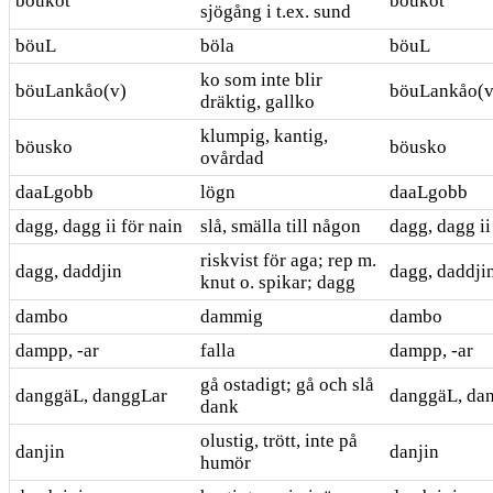
böukot
böukot
sjögång i t.ex. sund
böuL
böla
böuL
ko som inte blir
böuLankåo(v)
böuLankåo(v
dräktig, gallko
klumpig, kantig,
böusko
böusko
ovårdad
daaLgobb
lögn
daaLgobb
dagg, dagg ii för nain
slå, smälla till någon
dagg, dagg ii
riskvist för aga; rep m.
dagg, daddjin
dagg, daddji
knut o. spikar; dagg
dambo
dammig
dambo
dampp, -ar
falla
dampp, -ar
gå ostadigt; gå och slå
danggäL, danggLar
danggäL, da
dank
olustig, trött, inte på
danjin
danjin
humör