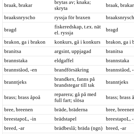
brytas av; knaka;
braak, brakar
braak, brakar
skryta
braaksnryscho
ryssja för braxen
braaksnrysc
fiskeredskap, t.ex. nät
bragd
bragd
el. ryssja
brakon, ga i brakon
konkurs, gå i konkurs
brakon, ga i
branitsa
argsint, uppjagad
branitsa
brannstaka
eldgaffel
brannstaka
brannståod, -en
brandförsäkring
brannståod, 
brandkex, fanns på
branntjeks
branntjeks
brandstegar till tak
reparera; gå på med
brass; brass åpoå
brass; brass 
full fart; slösa
bree, breenen
bräde, bräderna
bree, breene
breestapoL, -in
brädstapel
breestapoL, -
breed, -ar
brädbeslå; bräda (ngn)
breed, -ar