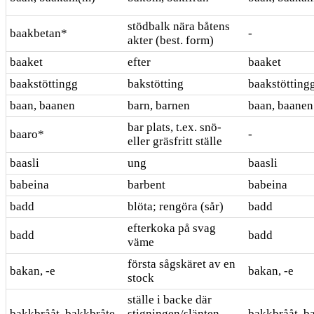
stödbalk nära båtens
baakbetan*
-
akter (best. form)
baaket
efter
baaket
baakstöttingg
bakstötting
baakstötting
baan, baanen
barn, barnen
baan, baanen
bar plats, t.ex. snö-
baaro*
-
eller gräsfritt ställe
baasli
ung
baasli
babeina
barbent
babeina
badd
blöta; rengöra (sår)
badd
efterkoka på svag
badd
badd
väme
första sågskäret av en
bakan, -e
bakan, -e
stock
ställe i backe där
bakkbrååt, bakkbråte
stigningen/slänten
bakkbrååt, b