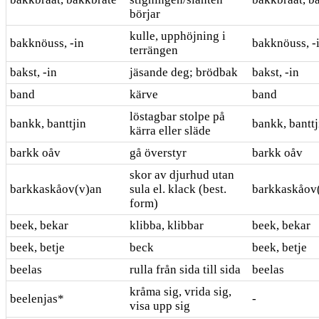
börjar
kulle, upphöjning i
bakknöuss, -in
bakknöuss, -
terrängen
bakst, -in
jäsande deg; brödbak
bakst, -in
band
kärve
band
löstagbar stolpe på
bankk, banttjin
bankk, banttj
kärra eller släde
barkk oåv
gå överstyr
barkk oåv
skor av djurhud utan
barkkaskåov(v)an
sula el. klack (best.
barkkaskåov
form)
beek, bekar
klibba, klibbar
beek, bekar
beek, betje
beck
beek, betje
beelas
rulla från sida till sida
beelas
kråma sig, vrida sig,
beelenjas*
-
visa upp sig