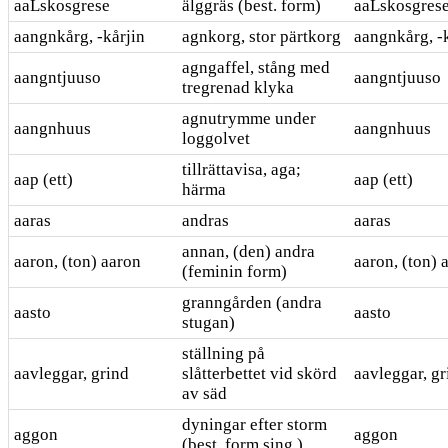
aaLskosgrese
älggräs (best. form)
aaLskosgres
aangnkårg, -kårjin
agnkorg, stor pärtkorg
aangnkårg, -
agngaffel, stång med
aangntjuuso
aangntjuuso
tregrenad klyka
agnutrymme under
aangnhuus
aangnhuus
loggolvet
tillrättavisa, aga;
aap (ett)
aap (ett)
härma
aaras
andras
aaras
annan, (den) andra
aaron, (ton) aaron
aaron, (ton) 
(feminin form)
granngården (andra
aasto
aasto
stugan)
ställning på
aavleggar, grind
slåtterbettet vid skörd
aavleggar, gr
av säd
dyningar efter storm
aggon
aggon
(best. form sing.)