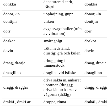
denaturerad sprit,
donkka
donkka
träsprit
donor, -in
upphöjning, gupp
donor, -in
donttjin
unken
donttjin
avge svagt buller (ofta
dorr
dorr
av vibration)
doskot
småregnigt
doskot
trött, nedstämd,
dovin
dovin
olustig; grå och kulen
urhuggning i
draag, draaje
draag, draaje
timmerstock
draagliino
draglina vid isfiske
draagliino
driva sakta m. ankaret
i bottnen (dragg);
dragg, draggar
dragg, dragg
driva lätt ur kurs av
vågorna (drääg)
drakäL, drakLar
droppa, rinna
drakäL, drak