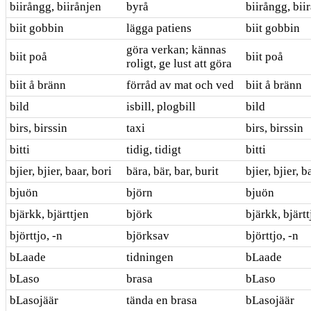
biirångg, biirånjen
byrå
biirångg, bii
biit gobbin
lägga patiens
biit gobbin
göra verkan; kännas
biit poå
biit poå
roligt, ge lust att göra
biit å bränn
förråd av mat och ved
biit å bränn
bild
isbill, plogbill
bild
birs, birssin
taxi
birs, birssin
bitti
tidig, tidigt
bitti
bjier, bjier, baar, bori
bära, bär, bar, burit
bjier, bjier, b
bjuön
björn
bjuön
bjärkk, bjärttjen
björk
bjärkk, bjärtt
björttjo, -n
björksav
björttjo, -n
bLaade
tidningen
bLaade
bLaso
brasa
bLaso
bLasojäär
tända en brasa
bLasojäär