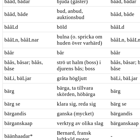
bååd, bådar
bjuda (gäster)
bååd, bådar
bud, anbud,
bååd, både
bååd, både
auktionsbud
bååLd
böld
bååLd
bulna (o. spricka om
bååLn, bååLnar
bååLn, bååL
huden över varhärd)
båår
bår
båår
båås, båsar; båås,
strö ut halm (boss) i
båås, båsar; 
båse
djurens bås; boss
båse
bäLi, bäLjar
gråta högljutt
bäLi, bäLjar
bärga, ta tillvara
bärg
bärg
skörden, höbärga
bärg se
klara sig, reda sig
bärg se
bärgandis
ganska (mycket)
bärgandis
bärganskaap
verktyg av olika slag
bärganskaap
Bernard, fransk
bäänhaadar*
-
luftkyld motor