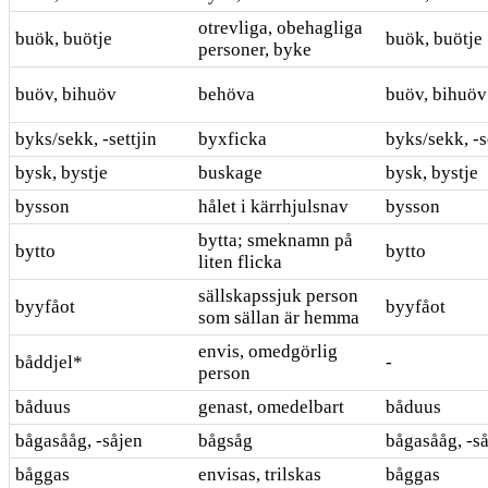
otrevliga, obehagliga
buök, buötje
buök, buötje
personer, byke
buöv, bihuöv
behöva
buöv, bihuöv
byks/sekk, -settjin
byxficka
byks/sekk, -s
bysk, bystje
buskage
bysk, bystje
bysson
hålet i kärrhjulsnav
bysson
bytta; smeknamn på
bytto
bytto
liten flicka
sällskapssjuk person
byyfåot
byyfåot
som sällan är hemma
envis, omedgörlig
båddjel*
-
person
båduus
genast, omedelbart
båduus
bågasååg, -såjen
bågsåg
bågasååg, -s
båggas
envisas, trilskas
båggas