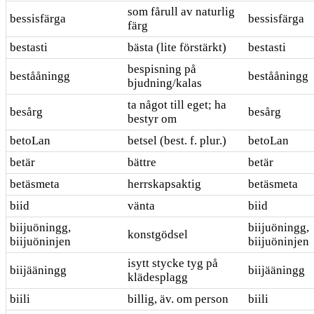
som fårull av naturlig
bessisfärga
bessisfärga
färg
bestasti
bästa (lite förstärkt)
bestasti
bespisning på
bestååningg
bestååningg
bjudning/kalas
ta något till eget; ha
besårg
besårg
bestyr om
betoLan
betsel (best. f. plur.)
betoLan
betär
bättre
betär
betäsmeta
herrskapsaktig
betäsmeta
biid
vänta
biid
biijuöningg,
biijuöningg,
konstgödsel
biijuöninjen
biijuöninjen
isytt stycke tyg på
biijääningg
biijääningg
klädesplagg
biili
billig, äv. om person
biili