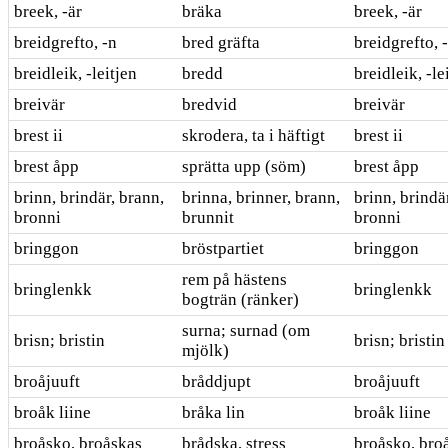
breek, -är
bräka
breek, -är
breidgrefto, -n
bred gräfta
breidgrefto, 
breidleik, -leitjen
bredd
breidleik, -le
breivär
bredvid
breivär
brest ii
skrodera, ta i häftigt
brest ii
brest åpp
sprätta upp (söm)
brest åpp
brinn, brindär, brann,
brinna, brinner, brann,
brinn, brindä
bronni
brunnit
bronni
bringgon
bröstpartiet
bringgon
rem på hästens
bringlenkk
bringlenkk
bogträn (ränker)
surna; surnad (om
brisn; bristin
brisn; bristin
mjölk)
broåjuuft
bråddjupt
broåjuuft
broåk liine
bråka lin
broåk liine
broåsko, broåskas
brådska, stress
broåsko, bro