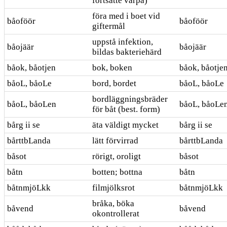
fortsatte värpa)
föra med i boet vid
båoföör
båoföör
giftermål
uppstå infektion,
båojäär
båojäär
bildas bakteriehärd
båok, båotjen
bok, boken
båok, båotje
båoL, båoLe
bord, bordet
båoL, båoLe
bordläggningsbräder
båoL, båoLen
båoL, båoLe
för båt (best. form)
bårg ii se
äta väldigt mycket
bårg ii se
bårttbLanda
lätt förvirrad
bårttbLanda
båsot
rörigt, oroligt
båsot
båtn
botten; bottna
båtn
båtnmjöLkk
filmjölksrot
båtnmjöLkk
bråka, böka
båvend
båvend
okontrollerat